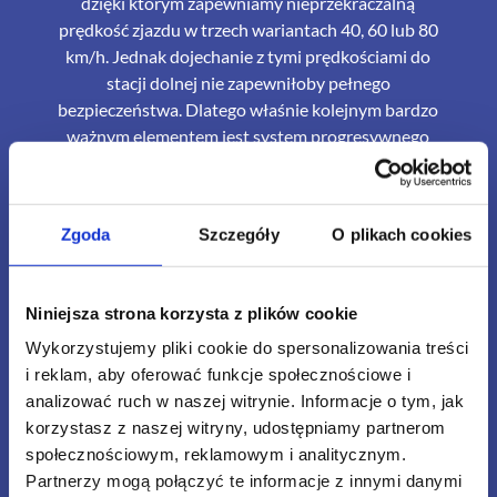
dzięki którym zapewniamy nieprzekraczalną
prędkość zjazdu w trzech wariantach 40, 60 lub 80
km/h. Jednak dojechanie z tymi prędkościami do
stacji dolnej nie zapewniłoby pełnego
bezpieczeństwa. Dlatego właśnie kolejnym bardzo
ważnym elementem jest system progresywnego
hamowania Zipstop. Polega on na ustawieniu
kilkanaście metrów przed strefą lądowania bramki
hamującej. Uczestnik wjeżdżający w bramę zostaje
Zgoda
Szczegóły
O plikach cookies
automatycznie wpięty do systemu Zipstop, który
dzięki hamulcom magnetycznym w sposób łagodny
zatrzymuje każdego klienta korzystającego z
Niniejsza strona korzysta z plików cookie
atrakcji, bez względu na jego wagę i szybkość
Wykorzystujemy pliki cookie do spersonalizowania treści
zjazdu.
i reklam, aby oferować funkcje społecznościowe i
analizować ruch w naszej witrynie. Informacje o tym, jak
korzystasz z naszej witryny, udostępniamy partnerom
społecznościowym, reklamowym i analitycznym.
Partnerzy mogą połączyć te informacje z innymi danymi