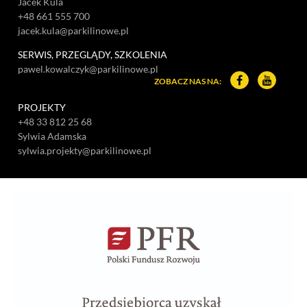
Jacek Kula
+48 661 555 700
jacek.kula@parkilinowe.pl
SERWIS, PRZEGLĄDY, SZKOLENIA
pawel.kowalczyk@parkilinowe.pl
Facebook – o
YouTube
ZOBACZ NAS NA:
PROJEKTY
+48 33 812 25 68
Sylwia Adamska
sylwia.projekty@parkilinowe.pl