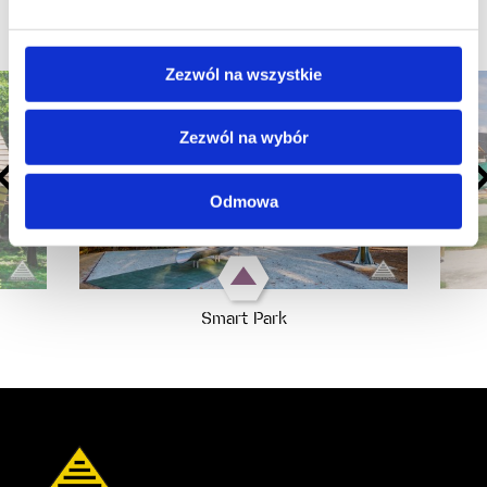
POZOSTAŁE
PRODUKTY
Zezwól na wszystkie
Zezwól na wybór
Odmowa
Smart Park