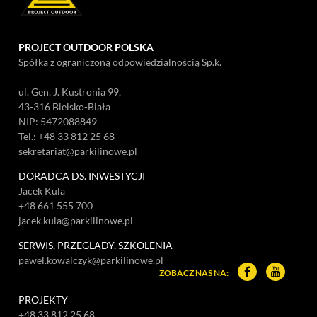
PROJECT OUTDOOR POLSKA
Spółka z ograniczoną odpowiedzialnością Sp.k.
ul. Gen. J. Kustronia 99,
43-316 Bielsko-Biała
NIP: 5472088849
Tel.:
+48 33 812 25 68
sekretariat@parkilinowe.pl
DORADCA DS. INWESTYCJI
Jacek Kula
+48 661 555 700
jacek.kula@parkilinowe.pl
SERWIS, PRZEGLĄDY, SZKOLENIA
pawel.kowalczyk@parkilinowe.pl
Facebook – o
YouTube
ZOBACZ NAS NA:
PROJEKTY
+48 33 812 25 68